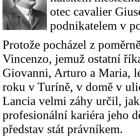
otec cavalier Giu
podnikatelem v p
Protože pocházel z poměrně
Vincenzo, jemuž ostatní říka
Giovanni, Arturo a Maria, l
roku v Turíně, v domě v uli
Lancia velmi záhy určil, j
profesionální kariéra jeho d
představ stát právníkem.