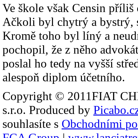
Ve škole však Censin příli
Ačkoli byl chytrý a bystrý, 
Kromě toho byl líný a neudr
pochopil, že z něho advoká
poslal ho tedy na vyšší stře
alespoň diplom účetního.
Copyright © 2011FIAT
s.r.o. Produced by
Picabo.cz
souhlasíte s
Obchodními p
FCA Group
|
www.lanciatr