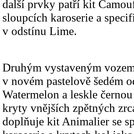
další prvky patří kit Camo
sloupcích karoserie a speci
v odstínu Lime.
Druhým vystaveným vozem j
v novém pastelově šedém od
Watermelon a leskle černou
kryty vnějších zpětných zr
doplňuje kit Animalier se s