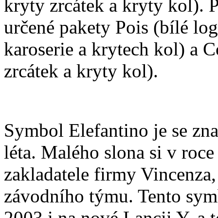
kryty zrcátek a kryty kol).
určené pakety Pois (bílé lo
karoserie a krytech kol) a 
zrcátek a kryty kol).
Symbol Elefantino je se zn
léta. Malého slona si v roc
zakladatele firmy Vincenza,
závodního týmu. Tento symb
2003 i na nové Lancii Y, a 