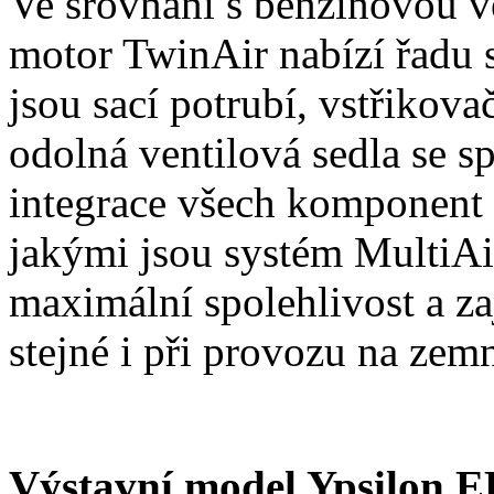
Ve srovnání s benzinovou 
motor TwinAir nabízí řadu s
jsou sací potrubí, vstřikova
odolná ventilová sedla se sp
integrace všech komponent 
jakými jsou systém MultiAir
maximální spolehlivost a zaj
stejné i při provozu na zemn
Výstavní model Ypsilon 