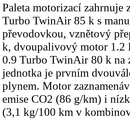
Paleta motorizací zahrnuje 
Turbo TwinAir 85 k s manu
převodovkou, vznětový pře
k, dvoupalivový motor 1.2
0.9 Turbo TwinAir 80 k na
jednotka je prvním dvouvá
plynem. Motor zaznamenává 
emise CO2 (86 g/km) i nízk
(3,1 kg/100 km v kombino