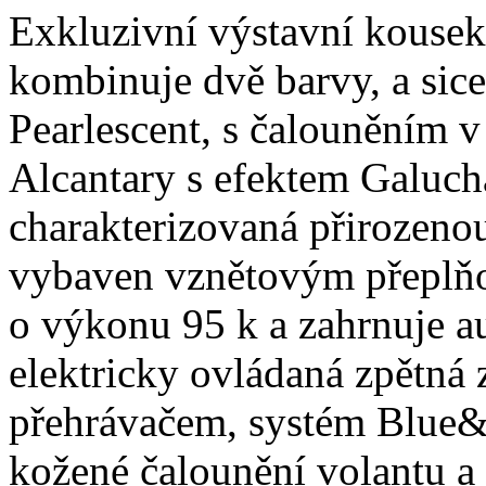
Exkluzivní výstavní kouse
kombinuje dvě barvy, a si
Pearlescent, s čalouněním 
Alcantary s efektem Galucha
charakterizovaná přirozenou
vybaven vznětovým přeplňo
o výkonu 95 k a zahrnuje a
elektricky ovládaná zpětná
přehrávačem, systém Blue&
kožené čalounění volantu a 