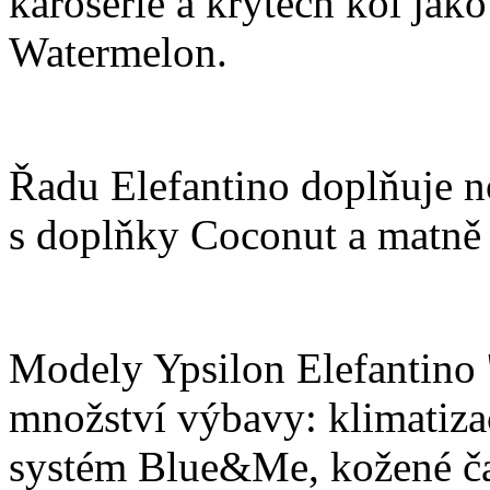
karoserie a krytech kol jak
Watermelon.
Řadu Elefantino doplňuje n
s doplňky Coconut a matně
Modely Ypsilon Elefantino 
množství výbavy: klimatiza
systém Blue&Me, kožené čal