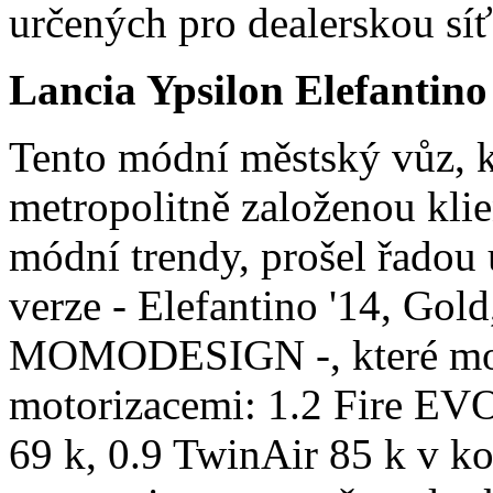
určených pro dealerskou síť
Lancia Ypsilon Elefantino
Tento módní městský vůz, k
metropolitně založenou klie
módní trendy, prošel řadou 
verze - Elefantino '14, Gold
MOMODESIGN -, které moh
motorizacemi: 1.2 Fire EVO
69 k, 0.9 TwinAir 85 k v k