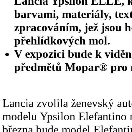
Lancia Ypsilon ELLE, k
barvami, materiály, tex
zpracováním, jež jsou h
přehlídkových mol.
V expozici bude k viděn
předmětů Mopar® pro m
Lancia zvolila ženevský au
modelu Ypsilon Elefantino
března bude model Elefanti