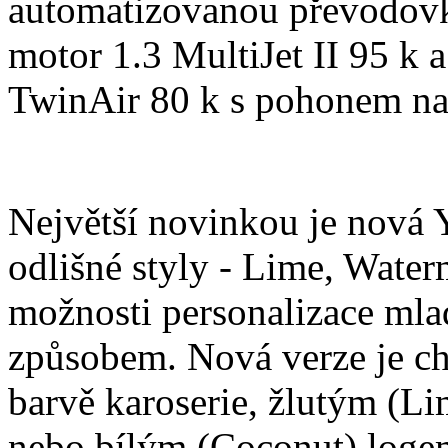
automatizovanou převodov
motor 1.3 MultiJet II 95 k
TwinAir 80 k s pohonem na
Největší novinkou je nová Yp
odlišné styly - Lime, Waterm
možnosti personalizace ml
způsobem. Nová verze je cha
barvě karoserie, žlutým (L
nebo bílým (Coconut) loge