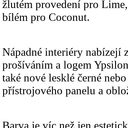
žlutém provedení pro Lime
bílém pro Coconut.
Nápadné interiéry nabízejí
prošíváním a logem Ypsilon
také nové lesklé černé neb
přístrojového panelu a oblo
Barva je víc než jen estet