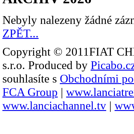
Nebyly nalezeny žádné zá
ZPĚT...
Copyright © 2011FIAT
s.r.o. Produced by
Picabo.cz
souhlasíte s
Obchodními p
FCA Group
|
www.lanciatr
www.lanciachannel.tv
|
www