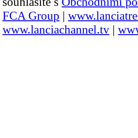
souhlasíte s
Obchodními p
FCA Group
|
www.lanciatr
www.lanciachannel.tv
|
www